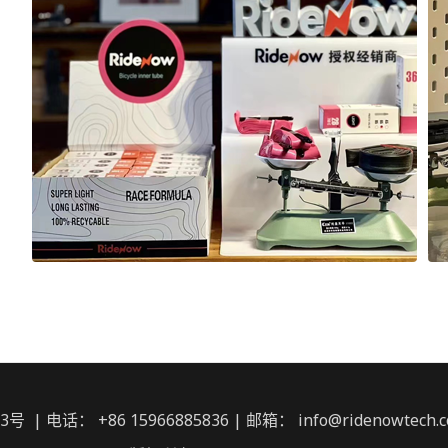
： +86 15966885836 | 邮箱： info@ridenowtech.c