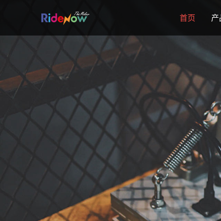
跳
首页
产
至
内
容