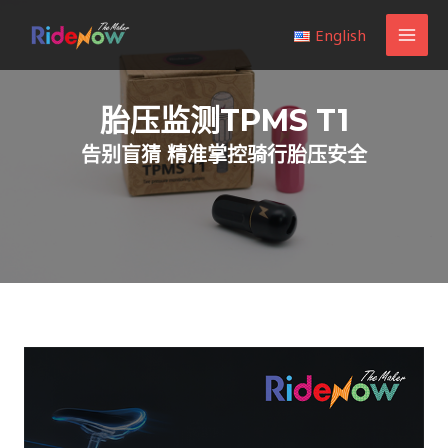
跳
MAI
English
至
MEN
内
容
胎压监测TPMS T1
告别盲猜 精准掌控骑行胎压安全