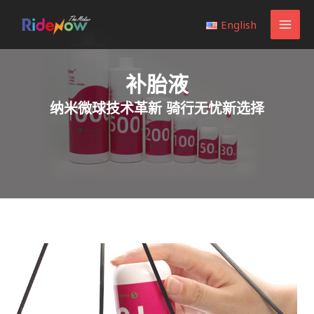
跳
MAI
English
至
MEN
内
容
补胎液
纳米微球技术革新 骑行无忧新选择