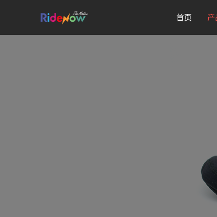
跳
首页
产
至
内
容