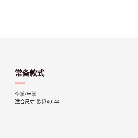
常备款式
全掌/半掌
适合尺寸:
欧码40-44