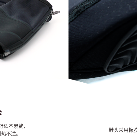
验
舒适不累赘，
鞋头采用橡
闷热不适。